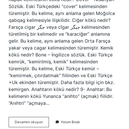
Sözlük. Eski Türkçedeki “cover” kelimesinden
türemiştir. Bu kelime, aynı anlama gelen Moğolca
qabqag kelimesiyle ilişkilidir. Ciğer kökü nedir?
Farsça cigar جگر veya cīgar جیگر kelimesinden
türetilmiş bir kelimedir ve “karaciğer” anlamına
gelir. Bu kelime, aynı anlama gelen Orta Farsça
yakar veya cagar kelimesinden türemiştir. Kemik
kökü nedir? Bone – İngilizce sözlük. Eski Türkçe
kemrük, “kemirilmiş, kemik” kelimesinden
türemiştir. Bu kelime, Eski Türkçe kemür –
“kemirmek, çıtırdatmak” fiilinden ve Eski Türkçe
+Uk ekinden türemiştir. Daha fazla bilgi için bkz.
kemirgen. Anahtarın kökü nedir? 9- Anahtar: Bu
kelimenin kökü Yunanca “anihto” (açmak) fiilidir.
“Anihtri” “açmaya…
Kapak
Devamını okuyun
Yorum Bırak
Kökü