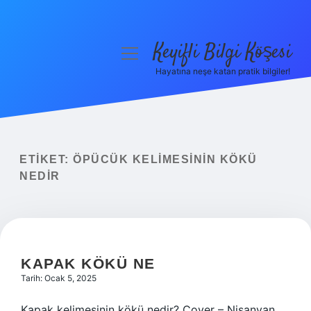
Keyifli Bilgi Köşesi
menüyü
aç
Hayatına neşe katan pratik bilgiler!
Anasayfa
Gizlilik Politikası
Yasal Uyarı
ETIKET:
ÖPÜCÜK KELIMESININ KÖKÜ
NEDIR
Hakkımızda
KAPAK KÖKÜ NE
Tarih: Ocak 5, 2025
Kapak kelimesinin kökü nedir? Cover – Nisanyan