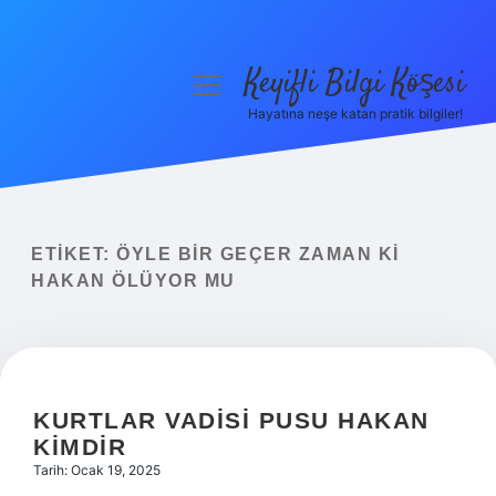
Keyifli Bilgi Köşesi
menüyü
aç
Hayatına neşe katan pratik bilgiler!
Anasayfa
Gizlilik Politikası
Yasal Uyarı
ETIKET:
ÖYLE BIR GEÇER ZAMAN KI
HAKAN ÖLÜYOR MU
Hakkımızda
KURTLAR VADISI PUSU HAKAN
KIMDIR
Tarih: Ocak 19, 2025