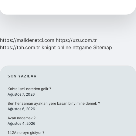
Pusu
Hakan
Kimdir
https://malidenetci.com
https://uzu.com.tr
https://tah.com.tr
knight online
nttgame
Sitemap
SIDEBAR
SON YAZILAR
Kahta ismi nereden gelir ?
Ağustos 7, 2026
Ben her zaman ayakları yere basan biriyim ne demek ?
Ağustos 6, 2026
Avan nedemek ?
Ağustos 4, 2026
142A nereye gidiyor ?