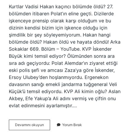
Kurtlar Vadisi Hakan kaçıncı bölümde öldü? 27.
bölümden itibaren Polat’ın eline geçti. Dizilerde
işkenceye prensip olarak karşı olduğum ve bu
dizinin kendisi bizim için işkence olduğu için
şimdilik bir şey söyleyemiyorum. Hakan hangi
bölümde öldü? Hakan öldü ve hayata döndü! Arka
Sokaklar 669. Bölüm – YouTube. KVP İskender
Büyük kimi temsil ediyor? Ölümünden sonra ara
sıra adı geçiyordu: Polat Alemdar’ın ziyaret ettiği
eski polis şefi ve amcası Zaza’ya göre İskender,
Ersoy Ulubey’den hoşlanmıyordu. Ergenekon
davasının sanığı emekli jandarma tuğgeneral Veli
Küçük’ü temsil ediyordu. KVP Ali kimin oğlu? Aslan
Akbey, Efe Yakup’a Ali adını vermiş ve çiftin onu
evlat edinmesini ayarlamıştır.…
Kurtlar
Devamını okuyun
Yorum Bırak
Vadisi