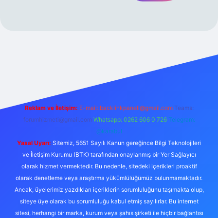
iriş adresi
Reklam ve İletişim:
E-mail:
backlinkpaneli@gmail.com
Teams:
forumhizmeti@gmail.com
Whatsapp: 0262 606 0 726
Telegram:
@karabul
Yasal Uyarı:
Sitemiz, 5651 Sayılı Kanun gereğince Bilgi Teknolojileri
ve İletişim Kurumu (BTK) tarafından onaylanmış bir Yer Sağlayıcı
olarak hizmet vermektedir. Bu nedenle, sitedeki içerikleri proaktif
olarak denetleme veya araştırma yükümlülüğümüz bulunmamaktadır.
Ancak, üyelerimiz yazdıkları içeriklerin sorumluluğunu taşımakta olup,
siteye üye olarak bu sorumluluğu kabul etmiş sayılırlar. Bu internet
sitesi, herhangi bir marka, kurum veya şahıs şirketi ile hiçbir bağlantısı