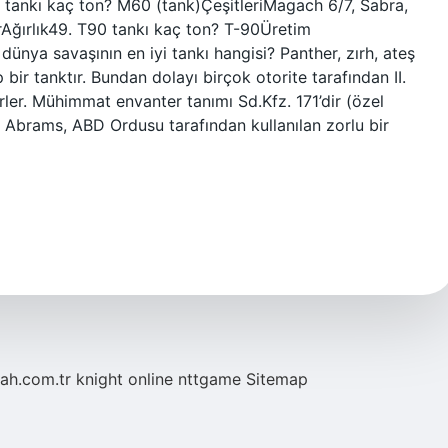
tankı kaç ton? M60 (tank)ÇeşitleriMagach 6/7, Sabra,
rAğırlık49. T90 tankı kaç ton? T-90Üretim
dünya savaşının en iyi tankı hangisi? Panther, zırh, ateş
 bir tanktır. Bundan dolayı birçok otorite tarafından II.
irler. Mühimmat envanter tanımı Sd.Kfz. 171’dir (özel
 Abrams, ABD Ordusu tarafından kullanılan zorlu bir
tah.com.tr
knight online
nttgame
Sitemap