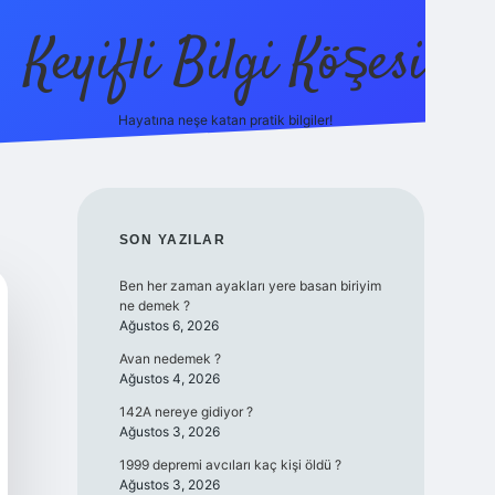
Keyifli Bilgi Köşesi
Hayatına neşe katan pratik bilgiler!
ilbet yeni 
SIDEBAR
SON YAZILAR
Ben her zaman ayakları yere basan biriyim
ne demek ?
Ağustos 6, 2026
Avan nedemek ?
Ağustos 4, 2026
142A nereye gidiyor ?
Ağustos 3, 2026
1999 depremi avcıları kaç kişi öldü ?
Ağustos 3, 2026