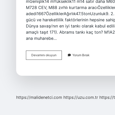
mGenişlik14 mYükseklik11 m14 satır daha M60 
M728 CEV, M88 zırhlı kurtarma aracıÖzellikle
adedi1667ÖzelliklerAğırlık47.5tonUzunluk9. 2. 
gücü ve hareketlilik faktörlerinin hepsine sahip
Dünya savaşı’nın en iyi tankı olarak kabul edil
amaçlı taşıt 171). Abrams tankı kaç ton? M1A2
ana muharebe…
En
Devamını okuyun
Yorum Bırak
Büyük
Tank
Nedir
https://malidenetci.com
https://uzu.com.tr
https://