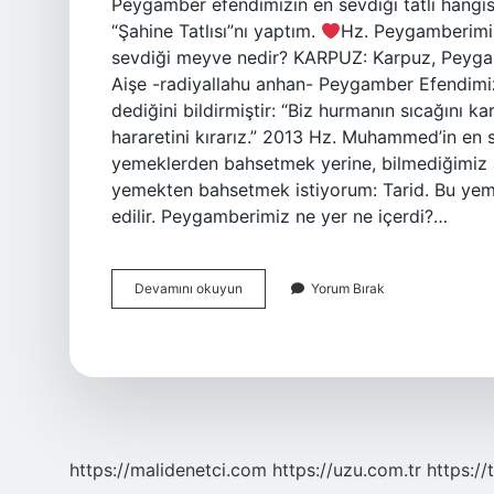
Peygamber efendimizin en sevdiği tatlı hangis
“Şahine Tatlısı”nı yaptım.
Hz. Peygamberimi
sevdiği meyve nedir? KARPUZ: Karpuz, Peygam
Aişe -radiyallahu anhan- Peygamber Efendimizi
dediğini bildirmiştir: “Biz hurmanın sıcağını
hararetini kırarız.” 2013 Hz. Muhammed’in en
yemeklerden bahsetmek yerine, bilmediğimiz 
yemekten bahsetmek istiyorum: Tarid. Bu ye
edilir. Peygamberimiz ne yer ne içerdi?…
Peygamber
Devamını okuyun
Yorum Bırak
Efendimizin
En
Sevdiği
Içecek
Nedir
https://malidenetci.com
https://uzu.com.tr
https://