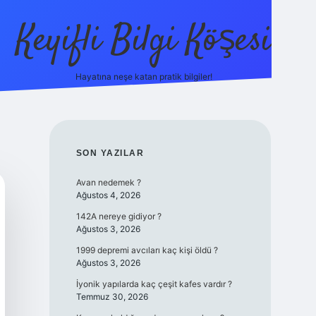
Keyifli Bilgi Köşesi
Hayatına neşe katan pratik bilgiler!
ilbet yeni giriş adre
SIDEBAR
SON YAZILAR
Avan nedemek ?
Ağustos 4, 2026
142A nereye gidiyor ?
Ağustos 3, 2026
1999 depremi avcıları kaç kişi öldü ?
Ağustos 3, 2026
İyonik yapılarda kaç çeşit kafes vardır ?
Temmuz 30, 2026