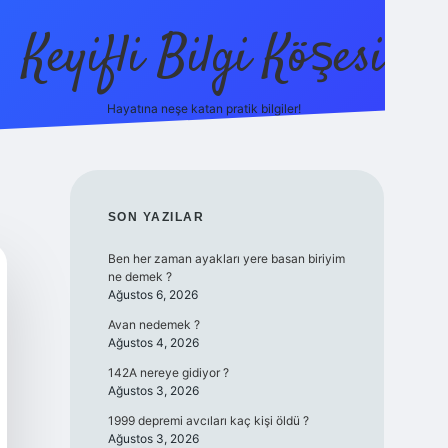
Keyifli Bilgi Köşesi
Hayatına neşe katan pratik bilgiler!
ilbet yeni giriş ad
SIDEBAR
SON YAZILAR
Ben her zaman ayakları yere basan biriyim
ne demek ?
Ağustos 6, 2026
Avan nedemek ?
Ağustos 4, 2026
142A nereye gidiyor ?
Ağustos 3, 2026
1999 depremi avcıları kaç kişi öldü ?
Ağustos 3, 2026