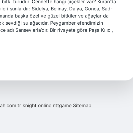
ir bitki türüdür. Cennette hangi çiçekler var? Kuran’da
leri şunlardır: Sidelya, Belinay, Dalya, Gonca, Sad-
manda başka özel ve güzel bitkiler ve ağaçlar da
ok sevdiği su ağacıdır. Peygamber efendimizin
ce adı Sansevieria’dır. Bir rivayete göre Paşa Kılıcı,
tah.com.tr
knight online
nttgame
Sitemap