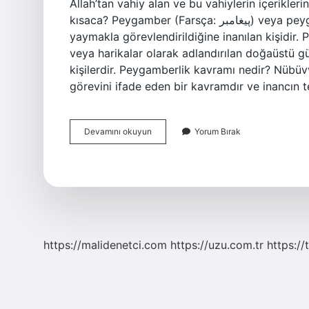
Allah’tan vahiy alan ve bu vahiylerin içerikleri
kısaca? Peygamber (Farsça: پيغامبر‎) veya peygamber, Tanrı tarafından bir dini veya dini öğretileri
yaymakla görevlendirildiğine inanılan kişidir. P
veya harikalar olarak adlandırılan doğaüstü gü
kişilerdir. Peygamberlik kavramı nedir? Nübüvvet
görevini ifade eden bir kavramdır ve inancın 
Peygamber
Devamını okuyun
Yorum Bırak
Nedir
6
Sınıf
https://malidenetci.com
https://uzu.com.tr
https://