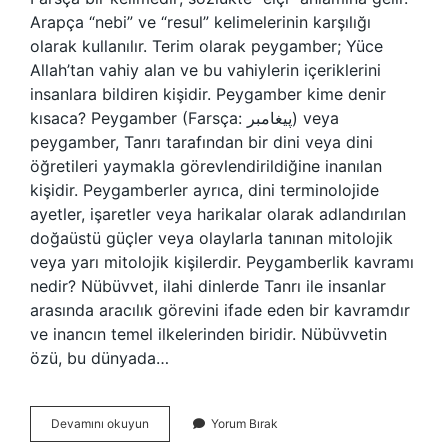
Arapça “nebi” ve “resul” kelimelerinin karşılığı
olarak kullanılır. Terim olarak peygamber; Yüce
Allah’tan vahiy alan ve bu vahiylerin içeriklerini
insanlara bildiren kişidir. Peygamber kime denir
kısaca? Peygamber (Farsça: پيغامبر‎) veya
peygamber, Tanrı tarafından bir dini veya dini
öğretileri yaymakla görevlendirildiğine inanılan
kişidir. Peygamberler ayrıca, dini terminolojide
ayetler, işaretler veya harikalar olarak adlandırılan
doğaüstü güçler veya olaylarla tanınan mitolojik
veya yarı mitolojik kişilerdir. Peygamberlik kavramı
nedir? Nübüvvet, ilahi dinlerde Tanrı ile insanlar
arasında aracılık görevini ifade eden bir kavramdır
ve inancın temel ilkelerinden biridir. Nübüvvetin
özü, bu dünyada…
Peygamber
Devamını okuyun
Yorum Bırak
Nedir