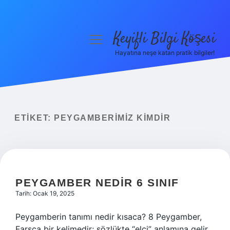
Keyifli Bilgi Köşesi
menüyü
aç
Hayatına neşe katan pratik bilgiler!
Anasayfa
Gizlilik Politikası
Yasal Uyarı
ETIKET:
PEYGAMBERIMIZ KIMDIR
Hakkımızda
PEYGAMBER NEDIR 6 SINIF
Tarih: Ocak 19, 2025
Peygamberin tanımı nedir kısaca? 8 Peygamber,
Farsça bir kelimedir; sözlükte “elçi” anlamına gelir.