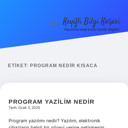
Keyifli Bilgi Köşesi
menüyü
aç
Hayatına neşe katan pratik bilgiler!
Anasayfa
Gizlilik Politikası
Yasal Uyarı
ETIKET:
PROGRAM NEDIR KISACA
Hakkımızda
PROGRAM YAZILIM NEDIR
Tarih: Ocak 3, 2025
Program yazılımı nedir? Yazılım, elektronik
cihazların belirli bir görevi yerine getirmesini