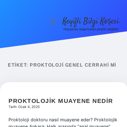
Keyifli Bilgi Köşesi
menüyü
aç
Hayatına neşe katan pratik bilgiler!
Anasayfa
Gizlilik Politikası
Yasal Uyarı
ETIKET:
PROKTOLOJI GENEL CERRAHI MI
Hakkımızda
PROKTOLOJIK MUAYENE NEDIR
Tarih: Ocak 4, 2025
Proktoloji doktoru nasıl muayene eder? Proktolojik
muayene Ankara; Halk arasında “anal muayene”