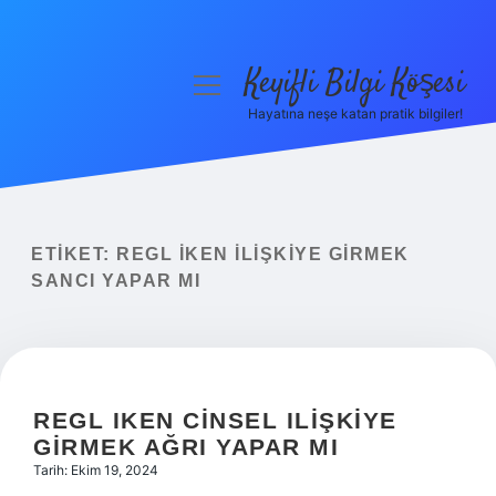
Keyifli Bilgi Köşesi
menüyü
aç
Hayatına neşe katan pratik bilgiler!
Anasayfa
Gizlilik Politikası
Yasal Uyarı
ETIKET:
REGL IKEN ILIŞKIYE GIRMEK
SANCI YAPAR MI
Hakkımızda
REGL IKEN CINSEL ILIŞKIYE
GIRMEK AĞRI YAPAR MI
Tarih: Ekim 19, 2024