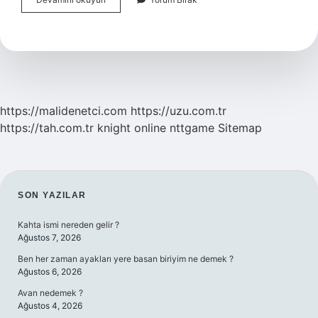
Iken
Cinsel
Ilişkiye
Girmek
Ağrı
Yapar
Mı
https://malidenetci.com
https://uzu.com.tr
https://tah.com.tr
knight online
nttgame
Sitemap
SIDEBAR
SON YAZILAR
Kahta ismi nereden gelir ?
Ağustos 7, 2026
Ben her zaman ayakları yere basan biriyim ne demek ?
Ağustos 6, 2026
Avan nedemek ?
Ağustos 4, 2026