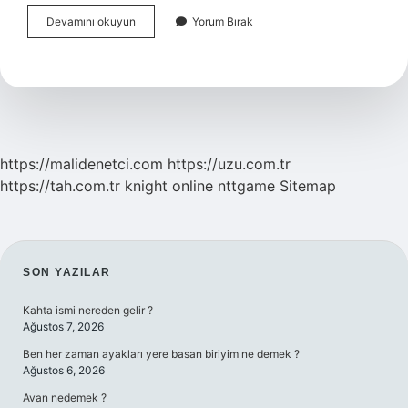
Havanın
Devamını okuyun
Yorum Bırak
Poyraz
Olduğunu
Nasıl
Anlarız
https://malidenetci.com
https://uzu.com.tr
https://tah.com.tr
knight online
nttgame
Sitemap
SIDEBAR
SON YAZILAR
Kahta ismi nereden gelir ?
Ağustos 7, 2026
Ben her zaman ayakları yere basan biriyim ne demek ?
Ağustos 6, 2026
Avan nedemek ?