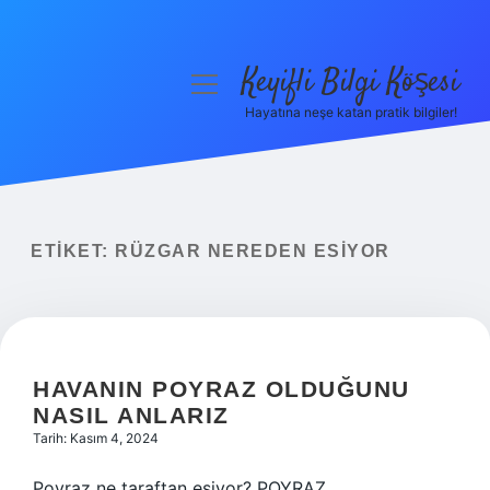
Keyifli Bilgi Köşesi
menüyü
aç
Hayatına neşe katan pratik bilgiler!
Anasayfa
Gizlilik Politikası
Yasal Uyarı
ETIKET:
RÜZGAR NEREDEN ESIYOR
Hakkımızda
HAVANIN POYRAZ OLDUĞUNU
NASIL ANLARIZ
Tarih: Kasım 4, 2024
Poyraz ne taraftan esiyor? POYRAZ.