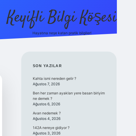
Keyifli Bilgi Köşesi
Hayatına neşe katan pratik bilgiler!
ilbet yeni giriş adre
SIDEBAR
SON YAZILAR
Kahta ismi nereden gelir ?
Ağustos 7, 2026
Ben her zaman ayakları yere basan biriyim
ne demek ?
Ağustos 6, 2026
Avan nedemek ?
Ağustos 4, 2026
142A nereye gidiyor ?
Ağustos 3, 2026