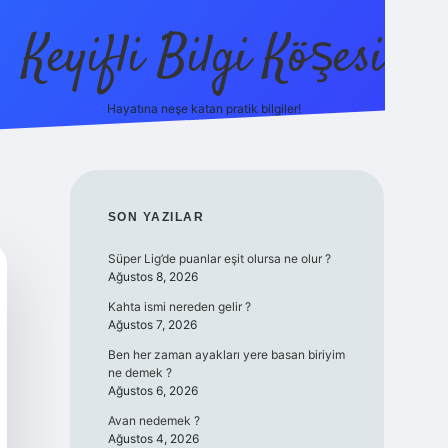
Keyifli Bilgi Köşesi
Hayatına neşe katan pratik bilgiler!
ilbet yeni giriş adre
SIDEBAR
SON YAZILAR
Süper Lig’de puanlar eşit olursa ne olur ?
Ağustos 8, 2026
Kahta ismi nereden gelir ?
Ağustos 7, 2026
Ben her zaman ayakları yere basan biriyim
ne demek ?
Ağustos 6, 2026
Avan nedemek ?
Ağustos 4, 2026