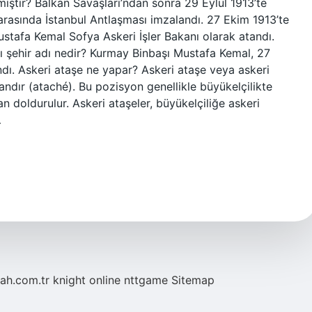
ıştır? Balkan Savaşları’ndan sonra 29 Eylül 1913’te
 arasında İstanbul Antlaşması imzalandı. 27 Ekim 1913’te
ustafa Kemal Sofya Askeri İşler Bakanı olarak atandı.
ğı şehir adı nedir? Kurmay Binbaşı Mustafa Kemal, 27
ndı. Askeri ataşe ne yapar? Askeri ataşe veya askeri
ndır (ataché). Bu pozisyon genellikle büyükelçilikte
n doldurulur. Askeri ataşeler, büyükelçiliğe askeri
…
tah.com.tr
knight online
nttgame
Sitemap