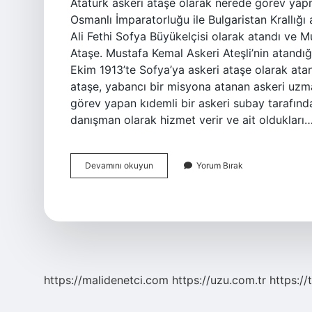
Atatürk askeri ataşe olarak nerede görev yapm
Osmanlı İmparatorluğu ile Bulgaristan Krallığı
Ali Fethi Sofya Büyükelçisi olarak atandı ve M
Ataşe. Mustafa Kemal Askeri Ateşli’nin atandı
Ekim 1913’te Sofya’ya askeri ataşe olarak ata
ataşe, yabancı bir misyona atanan askeri uzma
görev yapan kıdemli bir askeri subay tarafında
danışman olarak hizmet verir ve ait oldukları
Askeri
Devamını okuyun
Yorum Bırak
Ataşe
Olarak
Çalıştığı
Şehir
Neresidir
https://malidenetci.com
https://uzu.com.tr
https://