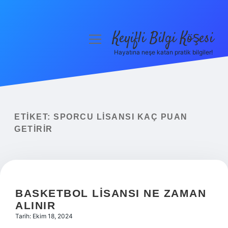
Keyifli Bilgi Köşesi
menüyü
aç
Hayatına neşe katan pratik bilgiler!
Anasayfa
Gizlilik Politikası
Yasal Uyarı
ETIKET:
SPORCU LISANSI KAÇ PUAN
GETIRIR
Hakkımızda
BASKETBOL LISANSI NE ZAMAN
ALINIR
Tarih: Ekim 18, 2024