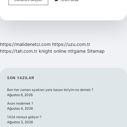
Lisansı
Ne
Zaman
Alınır
https://malidenetci.com
https://uzu.com.tr
https://tah.com.tr
knight online
nttgame
Sitemap
SIDEBAR
SON YAZILAR
Ben her zaman ayakları yere basan biriyim ne demek ?
Ağustos 6, 2026
Avan nedemek ?
Ağustos 4, 2026
142A nereye gidiyor ?
Ağustos 3, 2026