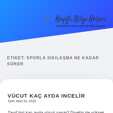
Keyifli Bilgi Köşesi
menüyü
aç
Hayatına neşe katan pratik bilgiler!
Anasayfa
Gizlilik Politikası
Yasal Uyarı
ETIKET:
SPORLA SIKILAŞMA NE KADAR
SÜRER
Hakkımızda
VÜCUT KAÇ AYDA INCELIR
Tarih: Mart 20, 2025
Zayıf biri kaç ayda vücut yapar? Diyetin de yüksek