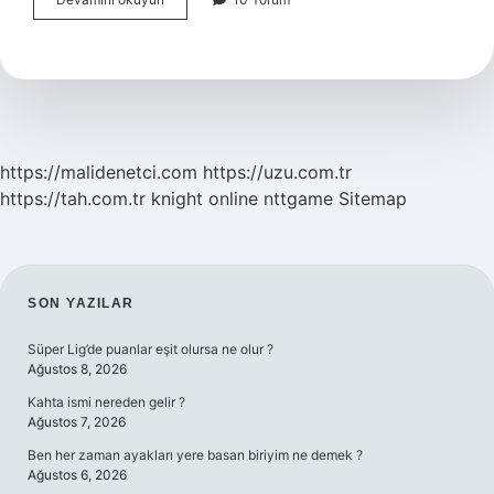
Bağımlılarının
En
Belirgin
Özelliği
Nedir
https://malidenetci.com
https://uzu.com.tr
https://tah.com.tr
knight online
nttgame
Sitemap
SIDEBAR
SON YAZILAR
Süper Lig’de puanlar eşit olursa ne olur ?
Ağustos 8, 2026
Kahta ismi nereden gelir ?
Ağustos 7, 2026
Ben her zaman ayakları yere basan biriyim ne demek ?
Ağustos 6, 2026