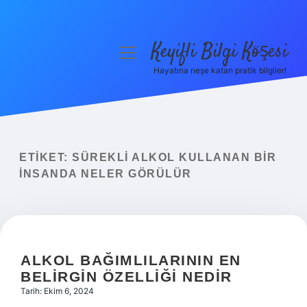
Keyifli Bilgi Köşesi
menüyü
aç
Hayatına neşe katan pratik bilgiler!
Anasayfa
Gizlilik Politikası
Yasal Uyarı
ETIKET:
SÜREKLI ALKOL KULLANAN BIR
INSANDA NELER GÖRÜLÜR
Hakkımızda
ALKOL BAĞIMLILARININ EN
BELIRGIN ÖZELLIĞI NEDIR
Tarih: Ekim 6, 2024