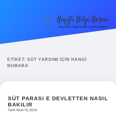
Keyifli Bilgi Köşesi
menüyü
aç
Hayatına neşe katan pratik bilgiler!
Anasayfa
Gizlilik Politikası
Yasal Uyarı
ETIKET:
SÜT YARDIMI IÇIN HANGI
NUMARA
Hakkımızda
SÜT PARASI E DEVLETTEN NASIL
BAKILIR
Tarih: Ekim 15, 2024