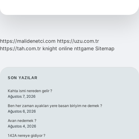
E
Devletten
Nasıl
Bakılır
https://malidenetci.com
https://uzu.com.tr
https://tah.com.tr
knight online
nttgame
Sitemap
SIDEBAR
SON YAZILAR
Kahta ismi nereden gelir ?
Ağustos 7, 2026
Ben her zaman ayakları yere basan biriyim ne demek ?
Ağustos 6, 2026
Avan nedemek ?
Ağustos 4, 2026
142A nereye gidiyor ?