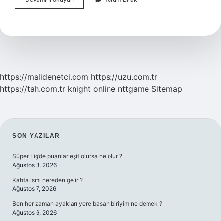
Etini
Yumuşatmak
Için
Ne
Kullanılır
https://malidenetci.com
https://uzu.com.tr
https://tah.com.tr
knight online
nttgame
Sitemap
SIDEBAR
SON YAZILAR
Süper Lig’de puanlar eşit olursa ne olur ?
Ağustos 8, 2026
Kahta ismi nereden gelir ?
Ağustos 7, 2026
Ben her zaman ayakları yere basan biriyim ne demek ?
Ağustos 6, 2026