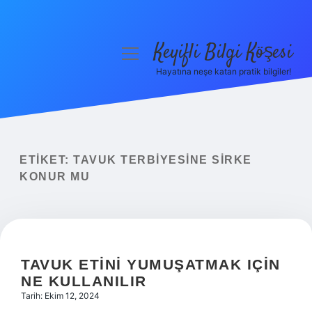
Keyifli Bilgi Köşesi
menüyü
aç
Hayatına neşe katan pratik bilgiler!
Anasayfa
Gizlilik Politikası
Yasal Uyarı
ETIKET:
TAVUK TERBIYESINE SIRKE
KONUR MU
Hakkımızda
TAVUK ETINI YUMUŞATMAK IÇIN
NE KULLANILIR
Tarih: Ekim 12, 2024