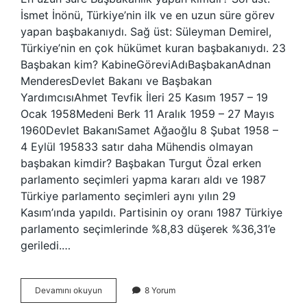
İsmet İnönü, Türkiye’nin ilk ve en uzun süre görev
yapan başbakanıydı. Sağ üst: Süleyman Demirel,
Türkiye’nin en çok hükümet kuran başbakanıydı. 23
Başbakan kim? KabineGöreviAdıBaşbakanAdnan
MenderesDevlet Bakanı ve Başbakan
YardımcısıAhmet Tevfik İleri 25 Kasım 1957 – 19
Ocak 1958Medeni Berk 11 Aralık 1959 – 27 Mayıs
1960Devlet BakanıSamet Ağaoğlu 8 Şubat 1958 –
4 Eylül 195833 satır daha Mühendis olmayan
başbakan kimdir? Başbakan Turgut Özal erken
parlamento seçimleri yapma kararı aldı ve 1987
Türkiye parlamento seçimleri aynı yılın 29
Kasım’ında yapıldı. Partisinin oy oranı 1987 Türkiye
parlamento seçimlerinde %8,83 düşerek %36,31’e
geriledi.…
Türkiye
Devamını okuyun
8 Yorum
Başbakanı