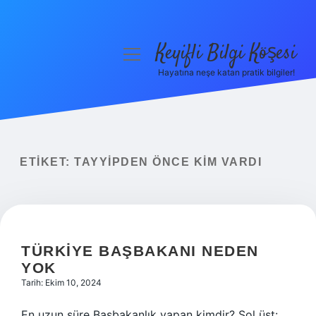
Keyifli Bilgi Köşesi
menüyü
aç
Hayatına neşe katan pratik bilgiler!
Anasayfa
Gizlilik Politikası
Yasal Uyarı
ETIKET:
TAYYIPDEN ÖNCE KIM VARDI
Hakkımızda
TÜRKIYE BAŞBAKANI NEDEN
YOK
Tarih: Ekim 10, 2024
En uzun süre Başbakanlık yapan kimdir? Sol üst: