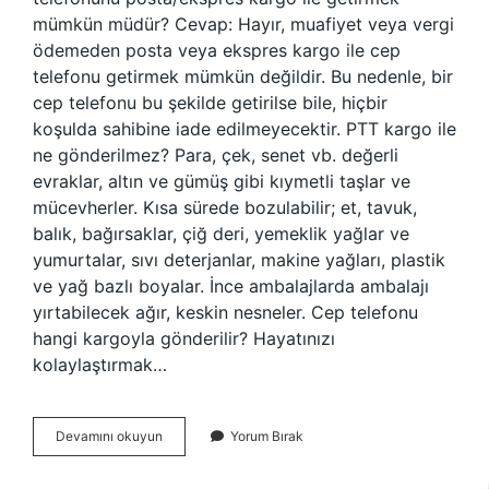
mümkün müdür? Cevap: Hayır, muafiyet veya vergi
ödemeden posta veya ekspres kargo ile cep
telefonu getirmek mümkün değildir. Bu nedenle, bir
cep telefonu bu şekilde getirilse bile, hiçbir
koşulda sahibine iade edilmeyecektir. PTT kargo ile
ne gönderilmez? Para, çek, senet vb. değerli
evraklar, altın ve gümüş gibi kıymetli taşlar ve
mücevherler. Kısa sürede bozulabilir; et, tavuk,
balık, bağırsaklar, çiğ deri, yemeklik yağlar ve
yumurtalar, sıvı deterjanlar, makine yağları, plastik
ve yağ bazlı boyalar. İnce ambalajlarda ambalajı
yırtabilecek ağır, keskin nesneler. Cep telefonu
hangi kargoyla gönderilir? Hayatınızı
kolaylaştırmak…
Ptt
Devamını okuyun
Yorum Bırak
Telefon
Gönderiyor