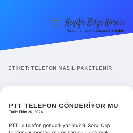
Keyifli Bilgi Köşesi
menüyü
aç
Hayatına neşe katan pratik bilgiler!
Anasayfa
Gizlilik Politikası
Yasal Uyarı
ETIKET:
TELEFON NASIL PAKETLENIR
Hakkımızda
PTT TELEFON GÖNDERIYOR MU
Tarih: Ekim 20, 2024
PTT ile telefon gönderiliyor mu? 9. Soru: Cep
telefonunu posta/ekspres kargo ile getirmek