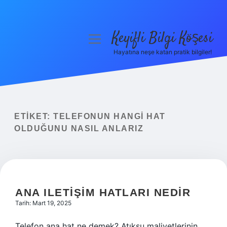
Keyifli Bilgi Köşesi
menüyü
aç
Hayatına neşe katan pratik bilgiler!
Anasayfa
Gizlilik Politikası
Yasal Uyarı
ETIKET:
TELEFONUN HANGI HAT
OLDUĞUNU NASIL ANLARIZ
Hakkımızda
ANA ILETIŞIM HATLARI NEDIR
Tarih: Mart 19, 2025
Telefon ana hat ne demek? Atıksu maliyetlerinin