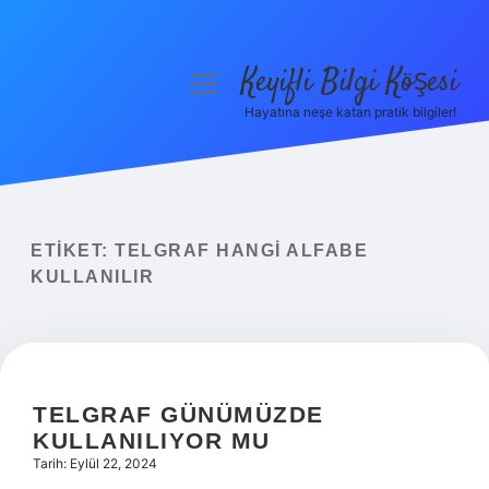
Keyifli Bilgi Köşesi
menüyü
aç
Hayatına neşe katan pratik bilgiler!
Anasayfa
Gizlilik Politikası
Yasal Uyarı
ETIKET:
TELGRAF HANGI ALFABE
KULLANILIR
Hakkımızda
TELGRAF GÜNÜMÜZDE
KULLANILIYOR MU
Tarih: Eylül 22, 2024