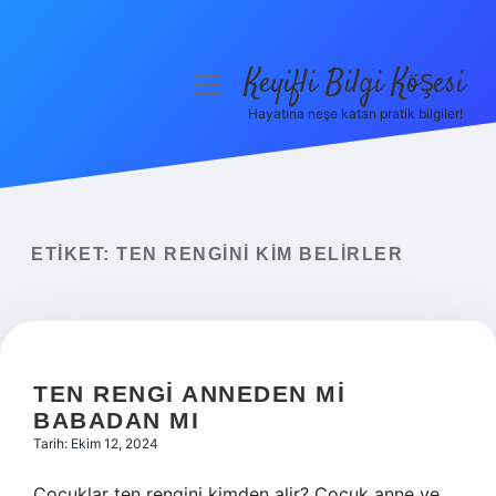
Keyifli Bilgi Köşesi
menüyü
aç
Hayatına neşe katan pratik bilgiler!
Anasayfa
Gizlilik Politikası
Yasal Uyarı
ETIKET:
TEN RENGINI KIM BELIRLER
Hakkımızda
TEN RENGI ANNEDEN MI
BABADAN MI
Tarih: Ekim 12, 2024
Çocuklar ten rengini kimden alir? Çocuk anne ve