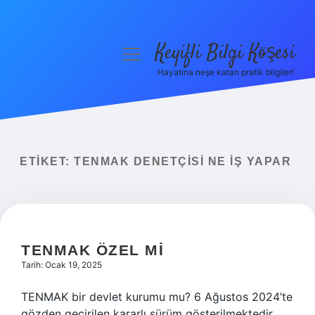
Keyifli Bilgi Köşesi
menüyü
aç
Hayatına neşe katan pratik bilgiler!
Anasayfa
Gizlilik Politikası
Yasal Uyarı
ETIKET:
TENMAK DENETÇISI NE IŞ YAPAR
Hakkımızda
TENMAK ÖZEL MI
Tarih: Ocak 19, 2025
TENMAK bir devlet kurumu mu? 6 Ağustos 2024’te
gözden geçirilen kararlı sürüm gösterilmektedir.