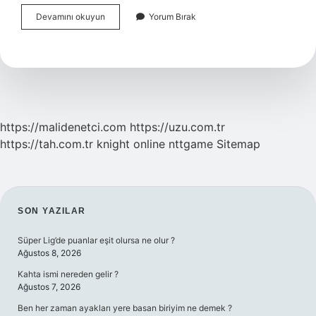
Topaç
Devamını okuyun
Yorum Bırak
Kim
Icat
Etti
https://malidenetci.com
https://uzu.com.tr
https://tah.com.tr
knight online
nttgame
Sitemap
SIDEBAR
SON YAZILAR
Süper Lig’de puanlar eşit olursa ne olur ?
Ağustos 8, 2026
Kahta ismi nereden gelir ?
Ağustos 7, 2026
Ben her zaman ayakları yere basan biriyim ne demek ?