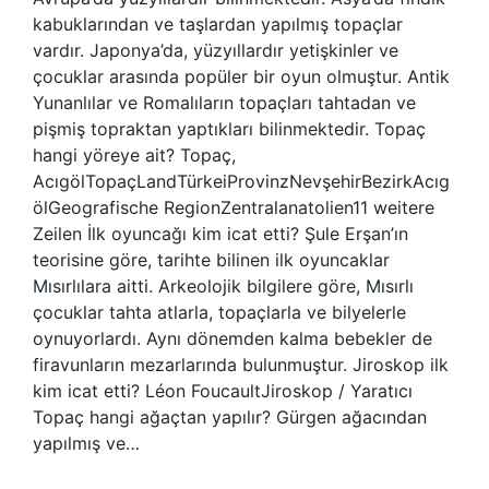
kabuklarından ve taşlardan yapılmış topaçlar
vardır. Japonya’da, yüzyıllardır yetişkinler ve
çocuklar arasında popüler bir oyun olmuştur. Antik
Yunanlılar ve Romalıların topaçları tahtadan ve
pişmiş topraktan yaptıkları bilinmektedir. Topaç
hangi yöreye ait? Topaç,
AcıgölTopaçLandTürkeiProvinzNevşehirBezirkAcıg
ölGeografische RegionZentralanatolien11 weitere
Zeilen İlk oyuncağı kim icat etti? Şule Erşan’ın
teorisine göre, tarihte bilinen ilk oyuncaklar
Mısırlılara aitti. Arkeolojik bilgilere göre, Mısırlı
çocuklar tahta atlarla, topaçlarla ve bilyelerle
oynuyorlardı. Aynı dönemden kalma bebekler de
firavunların mezarlarında bulunmuştur. Jiroskop ilk
kim icat etti? Léon FoucaultJiroskop / Yaratıcı
Topaç hangi ağaçtan yapılır? Gürgen ağacından
yapılmış ve…