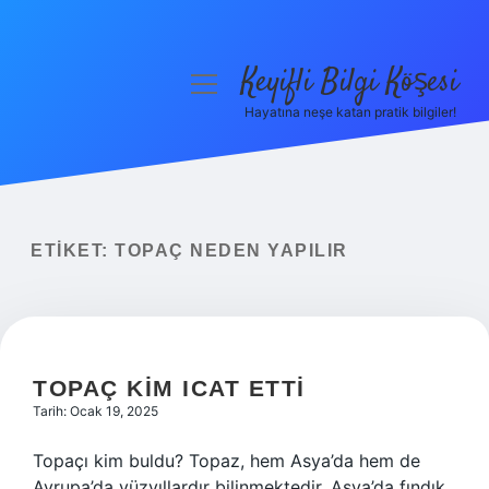
Keyifli Bilgi Köşesi
menüyü
aç
Hayatına neşe katan pratik bilgiler!
Anasayfa
Gizlilik Politikası
Yasal Uyarı
ETIKET:
TOPAÇ NEDEN YAPILIR
Hakkımızda
TOPAÇ KIM ICAT ETTI
Tarih: Ocak 19, 2025
Topaçı kim buldu? Topaz, hem Asya’da hem de
Avrupa’da yüzyıllardır bilinmektedir. Asya’da fındık