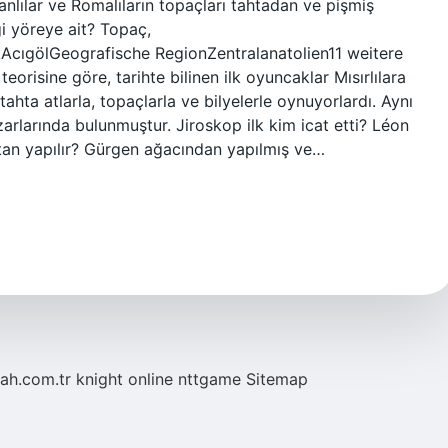
nlılar ve Romalıların topaçları tahtadan ve pişmiş
gi yöreye ait? Topaç,
cıgölGeografische RegionZentralanatolien11 weitere
teorisine göre, tarihte bilinen ilk oyuncaklar Mısırlılara
r tahta atlarla, topaçlarla ve bilyelerle oynuyorlardı. Aynı
rlarında bulunmuştur. Jiroskop ilk kim icat etti? Léon
tan yapılır? Gürgen ağacından yapılmış ve…
tah.com.tr
knight online
nttgame
Sitemap