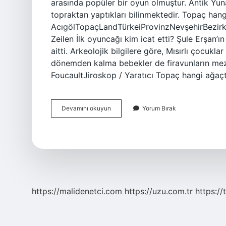
arasında popüler bir oyun olmuştur. Antik Yuna
topraktan yaptıkları bilinmektedir. Topaç han
AcıgölTopaçLandTürkeiProvinzNevşehirBezirkA
Zeilen İlk oyuncağı kim icat etti? Şule Erşan’ın 
aitti. Arkeolojik bilgilere göre, Mısırlı çocukla
dönemden kalma bebekler de firavunların meza
FoucaultJiroskop / Yaratıcı Topaç hangi ağaç
Topaç
Devamını okuyun
Yorum Bırak
Kim
Icat
Etti
https://malidenetci.com
https://uzu.com.tr
https://