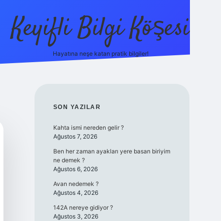
Keyifli Bilgi Köşesi
Hayatına neşe katan pratik bilgiler!
ilbet yeni giriş adre
SIDEBAR
SON YAZILAR
Kahta ismi nereden gelir ?
Ağustos 7, 2026
Ben her zaman ayakları yere basan biriyim
ne demek ?
Ağustos 6, 2026
Avan nedemek ?
Ağustos 4, 2026
142A nereye gidiyor ?
Ağustos 3, 2026