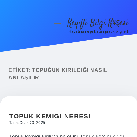
Keyifli Bilgi Köşesi
menüyü
aç
Hayatına neşe katan pratik bilgiler!
Anasayfa
Gizlilik Politikası
Yasal Uyarı
ETIKET:
TOPUĞUN KIRILDIĞI NASIL
ANLAŞILIR
Hakkımızda
TOPUK KEMIĞI NERESI
Tarih: Ocak 20, 2025
Topuk kemiği kırılırsa ne olur? Topuk kemiği kırığı,