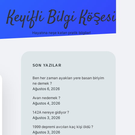
Keyifli Bilgi Köşesi
Hayatına neşe katan pratik bilgiler!
ilbet yeni giriş adre
SIDEBAR
SON YAZILAR
Ben her zaman ayakları yere basan biriyim
ne demek ?
Ağustos 6, 2026
Avan nedemek ?
Ağustos 4, 2026
142A nereye gidiyor ?
Ağustos 3, 2026
1999 depremi avcıları kaç kişi öldü ?
Ağustos 3, 2026