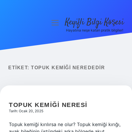
Keyifli Bilgi Köşesi
menüyü
aç
Hayatına neşe katan pratik bilgiler!
Anasayfa
Gizlilik Politikası
Yasal Uyarı
ETIKET:
TOPUK KEMIĞI NEREDEDIR
Hakkımızda
TOPUK KEMIĞI NERESI
Tarih: Ocak 20, 2025
Topuk kemiği kırılırsa ne olur? Topuk kemiği kırığı,
ayak bileğinin üstündeki arka bölgede akut