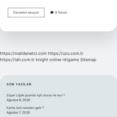
Günlük
Devamını okuyun
8 Yorum
Yaşantımızda
Enerji
Nerelerde
Kullanırız
https://malidenetci.com
https://uzu.com.tr
https://tah.com.tr
knight online
nttgame
Sitemap
SIDEBAR
SON YAZILAR
Süper Lig’de puanlar eşit olursa ne olur ?
Ağustos 8, 2026
Kahta ismi nereden gelir ?
Ağustos 7, 2026