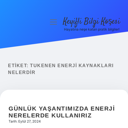
Keyifli Bilgi Köşesi
menüyü
aç
Hayatına neşe katan pratik bilgiler!
Anasayfa
Gizlilik Politikası
Yasal Uyarı
ETIKET:
TUKENEN ENERJI KAYNAKLARI
NELERDIR
Hakkımızda
GÜNLÜK YAŞANTIMIZDA ENERJI
NERELERDE KULLANIRIZ
Tarih: Eylül 27, 2024