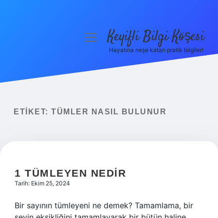
Keyifli Bilgi Köşesi
menüyü
aç
Hayatına neşe katan pratik bilgiler!
Anasayfa
Gizlilik Politikası
Yasal Uyarı
ETIKET:
TÜMLER NASIL BULUNUR
Hakkımızda
1 TÜMLEYEN NEDIR
Tarih: Ekim 25, 2024
Bir sayının tümleyeni ne demek? Tamamlama, bir
şeyin eksikliğini tamamlayarak bir bütün haline