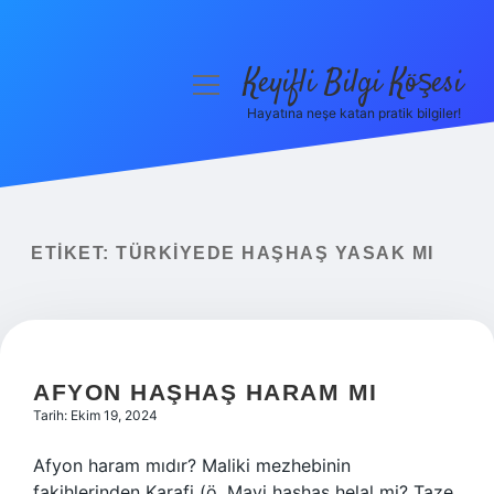
Keyifli Bilgi Köşesi
menüyü
aç
Hayatına neşe katan pratik bilgiler!
Anasayfa
Gizlilik Politikası
Yasal Uyarı
ETIKET:
TÜRKIYEDE HAŞHAŞ YASAK MI
Hakkımızda
AFYON HAŞHAŞ HARAM MI
Tarih: Ekim 19, 2024
Afyon haram mıdır? Maliki mezhebinin
fakihlerinden Karafi (ö. Mavi haşhaş helal mi? Taze