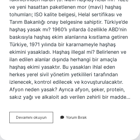
ve yeni hasattan paketlenen mor (mavi) haşhaş
tohumları; ISO kalite belgesi, Helal sertifikası ve
Tarım Bakanlığı onay belgesine sahiptir. Türkiye’de
haşhaş yasak mı? 1960’lı yıllarda özellikle ABD’nin
baskısıyla haşhaş ekim alanlarına kısıtlama getiren
Türkiye, 1971 yılında bir kararnameyle haşhaş
ekimini yasakladı. Haşhaş illegal mi? Belirlenen ve
ilan edilen alanlar dışında herhangi bir amaçla
haşhaş ekimi yasaktır. Bu yasakları ihlal eden
herkes yerel sivil yönetim yetkilileri tarafından
izlenecek, kontrol edilecek ve kovuşturulacaktır.
Afyon neden yasak? Ayrıca afyon, şeker, protein,
sakız yağı ve alkaloit adı verilen zehirli bir madde…
Afyon
Devamını okuyun
Yorum Bırak
Haşhaş
Haram
Mı