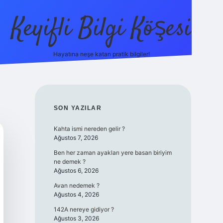
Keyifli Bilgi Köşesi
Hayatına neşe katan pratik bilgiler!
ilbet yeni giriş adre
SIDEBAR
SON YAZILAR
Kahta ismi nereden gelir ?
Ağustos 7, 2026
Ben her zaman ayakları yere basan biriyim
ne demek ?
Ağustos 6, 2026
Avan nedemek ?
Ağustos 4, 2026
142A nereye gidiyor ?
Ağustos 3, 2026