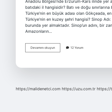
Anadolu Bölgesi’nde Erzurum-Kars ilinde yer a
batıdaki il hangisidir? Batı ve doğu sınırların
Türkiye’nin en büyük adası olan Gökçeada, en do
Türkiye’nin en kuzey şehri hangisi? Sinop Adı
burunda yer almaktadır. Sinop’un adını, bir za
Amazonların…
Türkiyenin
Devamını okuyun
12 Yorum
En
Doğu
Ili
Neresi
https://malidenetci.com
https://uzu.com.tr
https://