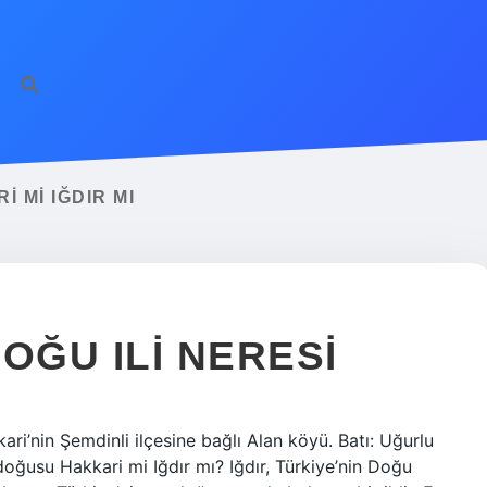
 MI IĞDIR MI
OĞU ILI NERESI
ri’nin Şemdinli ilçesine bağlı Alan köyü. Batı: Uğurlu
doğusu Hakkari mi Iğdır mı? Iğdır, Türkiye’nin Doğu