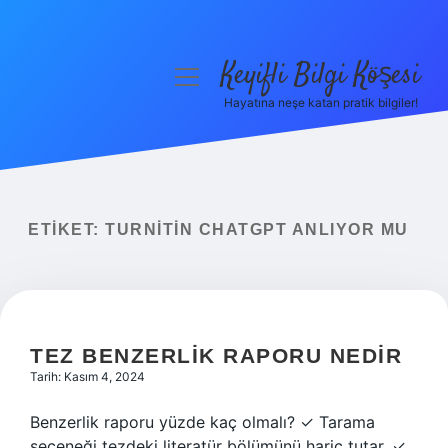
Keyifli Bilgi Köşesi
menüyü
aç
Hayatına neşe katan pratik bilgiler!
Anasayfa
Gizlilik Politikası
Yasal Uyarı
ETIKET:
TURNITIN CHATGPT ANLIYOR MU
Hakkımızda
TEZ BENZERLIK RAPORU NEDIR
Tarih: Kasım 4, 2024
Benzerlik raporu yüzde kaç olmalı? ✓ Tarama
seçeneği tezdeki literatür bölümünü hariç tutar. ✓