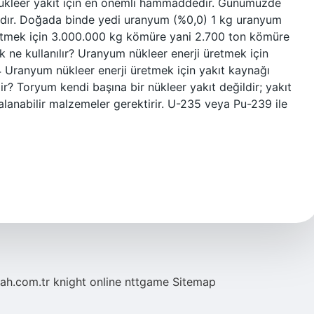
nükleer yakıt için en önemli hammaddedir. Günümüzde
ktadır. Doğada binde yedi uranyum (%0,0) 1 kg uranyum
 etmek için 3.000.000 kg kömüre yani 2.700 ton kömüre
k ne kullanılır? Uranyum nükleer enerji üretmek için
24 Uranyum nükleer enerji üretmek için yakıt kaynağı
lir? Toryum kendi başına bir nükleer yakıt değildir; yakıt
lanabilir malzemeler gerektirir. U-235 veya Pu-239 ile
tah.com.tr
knight online
nttgame
Sitemap