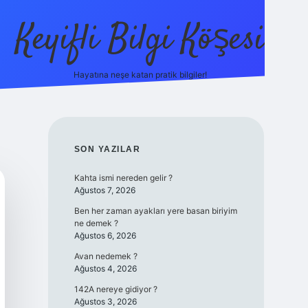
Keyifli Bilgi Köşesi
Hayatına neşe katan pratik bilgiler!
ilbet yeni giriş adre
SIDEBAR
SON YAZILAR
Kahta ismi nereden gelir ?
Ağustos 7, 2026
Ben her zaman ayakları yere basan biriyim
ne demek ?
Ağustos 6, 2026
Avan nedemek ?
Ağustos 4, 2026
142A nereye gidiyor ?
Ağustos 3, 2026