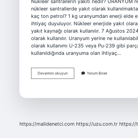
Nükleer santrallerin yakıtı nedir? URANYUM 
nükleer santrallerde yakıt olarak kullanılma
kaç ton petrol? 1 kg uranyumdan enerji elde
ihtiyaç duyuluyor. Nükleer enerjide yakıt olara
yakıt kaynağı olarak kullanılır. 7 Ağustos 20
olarak kullanılır. Uranyum yerine ne kullanılabi
olarak kullanımı U-235 veya Pu-239 gibi parça
kullanıldığında uranyuma olan ihtiyaç…
Nükleer
Devamını okuyun
Yorum Bırak
Santraller
Yakıt
Olarak
Ne
Kullanır
https://malidenetci.com
https://uzu.com.tr
https://