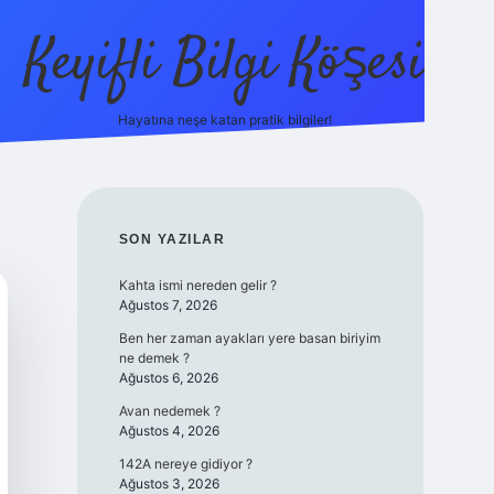
Keyifli Bilgi Köşesi
Hayatına neşe katan pratik bilgiler!
ilbet yeni giriş adr
SIDEBAR
SON YAZILAR
Kahta ismi nereden gelir ?
Ağustos 7, 2026
Ben her zaman ayakları yere basan biriyim
ne demek ?
Ağustos 6, 2026
Avan nedemek ?
Ağustos 4, 2026
142A nereye gidiyor ?
Ağustos 3, 2026