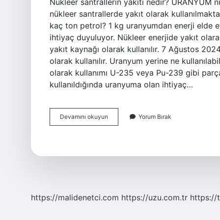
Nükleer santrallerin yakıtı nedir? URANYUM 
nükleer santrallerde yakıt olarak kullanılma
kaç ton petrol? 1 kg uranyumdan enerji elde
ihtiyaç duyuluyor. Nükleer enerjide yakıt olara
yakıt kaynağı olarak kullanılır. 7 Ağustos 20
olarak kullanılır. Uranyum yerine ne kullanılabi
olarak kullanımı U-235 veya Pu-239 gibi parça
kullanıldığında uranyuma olan ihtiyaç…
Nükleer
Devamını okuyun
Yorum Bırak
Santraller
Yakıt
Olarak
Ne
Kullanır
https://malidenetci.com
https://uzu.com.tr
https://