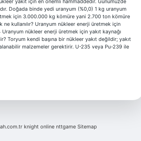
nükleer yakıt için en önemli hammaddedir. Günümüzde
ktadır. Doğada binde yedi uranyum (%0,0) 1 kg uranyum
 etmek için 3.000.000 kg kömüre yani 2.700 ton kömüre
k ne kullanılır? Uranyum nükleer enerji üretmek için
24 Uranyum nükleer enerji üretmek için yakıt kaynağı
lir? Toryum kendi başına bir nükleer yakıt değildir; yakıt
lanabilir malzemeler gerektirir. U-235 veya Pu-239 ile
tah.com.tr
knight online
nttgame
Sitemap