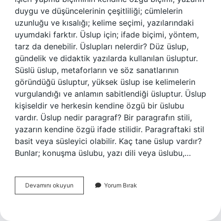
duygu ve düşüncelerinin çeşitliliği; cümlelerin
uzunluğu ve kısalığı; kelime seçimi, yazılarındaki
uyumdaki farktır. Üslup için; ifade biçimi, yöntem,
tarz da denebilir. Üslupları nelerdir? Düz üslup,
gündelik ve didaktik yazılarda kullanılan üsluptur.
Süslü üslup, metaforların ve söz sanatlarının
göründüğü üsluptur, yüksek üslup ise kelimelerin
vurgulandığı ve anlamın sabitlendiği üsluptur. Üslup
kişiseldir ve herkesin kendine özgü bir üslubu
vardır. Üslup nedir paragraf? Bir paragrafın stili,
yazarın kendine özgü ifade stilidir. Paragraftaki stil
basit veya süsleyici olabilir. Kaç tane üslup vardır?
Bunlar; konuşma üslubu, yazı dili veya üslubu,…
Üslup
Devamını okuyun
Yorum Bırak
Nedir
Nasıl
Bulunur