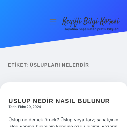
Keyifli Bilgi Köşesi
menüyü
aç
Hayatına neşe katan pratik bilgiler!
Anasayfa
Gizlilik Politikası
Yasal Uyarı
ETIKET:
ÜSLUPLARI NELERDIR
Hakkımızda
ÜSLUP NEDIR NASIL BULUNUR
Tarih: Ekim 20, 2024
Üslup ne demek örnek? Üslup veya tarz; sanatçının
işleri yapma biçiminin kendine özgü biçimi, yazarın