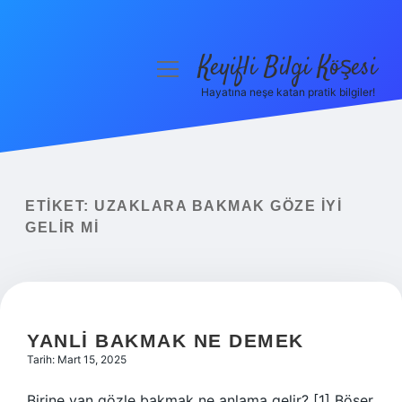
Keyifli Bilgi Köşesi
menüyü
aç
Hayatına neşe katan pratik bilgiler!
Anasayfa
Gizlilik Politikası
Yasal Uyarı
ETIKET:
UZAKLARA BAKMAK GÖZE IYI
GELIR MI
Hakkımızda
YANLI BAKMAK NE DEMEK
Tarih: Mart 15, 2025
Birine yan gözle bakmak ne anlama gelir? [1] Böser