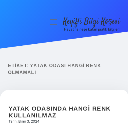
Keyifli Bilgi Köşesi
menüyü
aç
Hayatına neşe katan pratik bilgiler!
Anasayfa
Gizlilik Politikası
Yasal Uyarı
ETIKET:
YATAK ODASI HANGI RENK
OLMAMALI
Hakkımızda
YATAK ODASINDA HANGI RENK
KULLANILMAZ
Tarih: Ekim 3, 2024