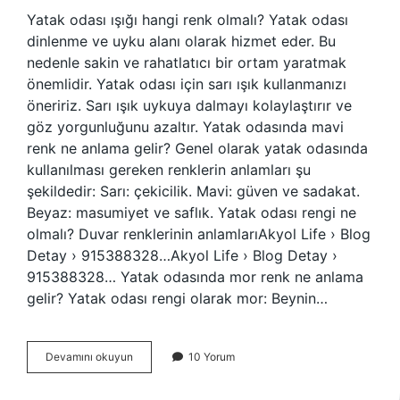
Yatak odası ışığı hangi renk olmalı? Yatak odası
dinlenme ve uyku alanı olarak hizmet eder. Bu
nedenle sakin ve rahatlatıcı bir ortam yaratmak
önemlidir. Yatak odası için sarı ışık kullanmanızı
öneririz. Sarı ışık uykuya dalmayı kolaylaştırır ve
göz yorgunluğunu azaltır. Yatak odasında mavi
renk ne anlama gelir? Genel olarak yatak odasında
kullanılması gereken renklerin anlamları şu
şekildedir: Sarı: çekicilik. Mavi: güven ve sadakat.
Beyaz: masumiyet ve saflık. Yatak odası rengi ne
olmalı? Duvar renklerinin anlamlarıAkyol Life › Blog
Detay › 915388328…Akyol Life › Blog Detay ›
915388328… Yatak odasında mor renk ne anlama
gelir? Yatak odası rengi olarak mor: Beynin…
Yatak
Devamını okuyun
10 Yorum
Odasında
Hangi