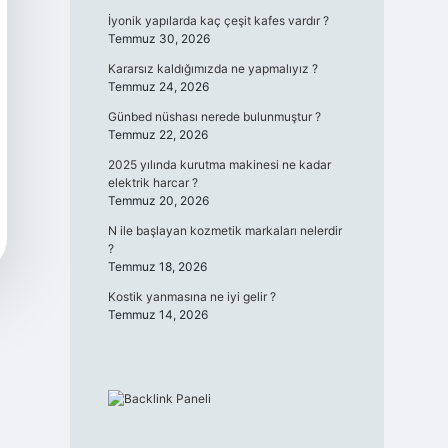
İyonik yapılarda kaç çeşit kafes vardır ?
Temmuz 30, 2026
Kararsız kaldığımızda ne yapmalıyız ?
Temmuz 24, 2026
Günbed nüshası nerede bulunmuştur ?
Temmuz 22, 2026
2025 yılında kurutma makinesi ne kadar
elektrik harcar ?
Temmuz 20, 2026
N ile başlayan kozmetik markaları nelerdir
?
Temmuz 18, 2026
Kostik yanmasına ne iyi gelir ?
Temmuz 14, 2026