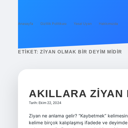
Anasayfa
Gizlilik Politikası
Yasal Uyarı
Hakkımızda
ETIKET:
ZIYAN OLMAK BIR DEYIM MIDIR
AKILLARA ZIYAN
Tarih: Ekim 22, 2024
Ziyan ne anlama gelir? “Kaybetmek” kelimesini
kelime birçok kalıplaşmış ifadede ve deyimde 