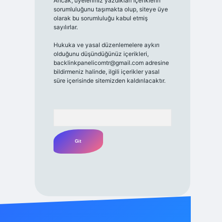
Ancak, üyelerimiz yazdıkları içeriklerin
sorumluluğunu taşımakta olup, siteye üye
olarak bu sorumluluğu kabul etmiş
sayılırlar.
Hukuka ve yasal düzenlemelere aykırı
olduğunu düşündüğünüz içerikleri,
backlinkpanelicomtr@gmail.com
adresine
bildirmeniz halinde, ilgili içerikler yasal
süre içerisinde sitemizden kaldırılacaktır.
Arama