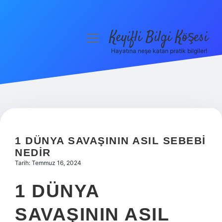
Keyifli Bilgi Köşesi
menüyü
aç
Hayatına neşe katan pratik bilgiler!
Anasayfa
Gizlilik Politikası
Yasal Uyarı
Hakkımızda
1 DÜNYA SAVAŞININ ASIL SEBEBI
NEDIR
Tarih: Temmuz 16, 2024
1 DÜNYA
SAVAŞININ ASIL