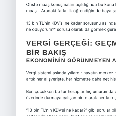
Ofiste maaş konuşmaları açıldığında bu konu 
maaş… Aradaki farkı ilk öğrendiğimde baya şa
13 bin TL’nin KDV’si ne kadar sorusunu aslında
ne ödüyorum?” sorusu olarak da görmek gere
VERGI GERÇEĞI: GEÇ
BIR BAKIŞ
EKONOMININ GÖRÜNMEYEN AM
Vergi sistemi aslında yıllardır hayatın merk
artık her alışverişte, her hizmette daha net his
Ben çocukken bu tür hesaplar hiç umurumda d
üzerinde durmaya çalışan biri olarak her kuruş
“13 bin TL’nin KDV’si ne kadar?” gibi sorular 