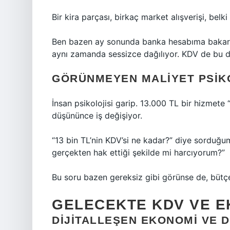
Bir kira parçası, birkaç market alışverişi, belk
Ben bazen ay sonunda banka hesabıma bakark
aynı zamanda sessizce dağılıyor. KDV de bu da
GÖRÜNMEYEN MALIYET PSIK
İnsan psikolojisi garip. 13.000 TL bir hizmete
düşününce iş değişiyor.
“13 bin TL’nin KDV’si ne kadar?” diye sorduğum
gerçekten hak ettiği şekilde mi harcıyorum?”
Bu soru bazen gereksiz gibi görünse de, bütçe
GELECEKTE KDV VE 
DIJITALLEŞEN EKONOMI VE 