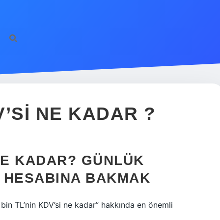
V’SI NE KADAR ?
 NE KADAR? GÜNLÜK
I HESABINA BAKMAK
3 bin TL’nin KDV’si ne kadar” hakkında en önemli