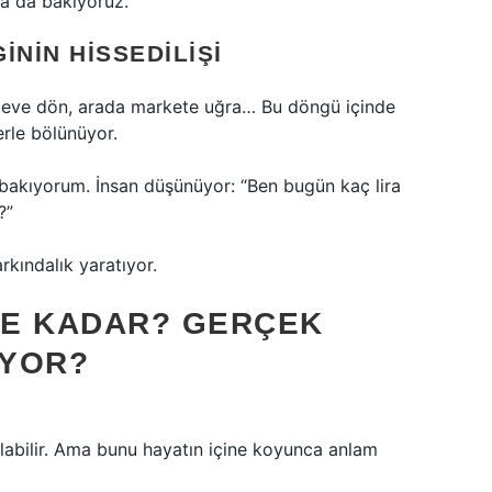
ıya da bakıyoruz.
ININ HISSEDILIŞI
am eve dön, arada markete uğra… Bu döngü içinde
rle bölünüyor.
akıyorum. İnsan düşünüyor: “Ben bugün kaç lira
?”
kındalık yaratıyor.
 NE KADAR? GERÇEK
IYOR?
olabilir. Ama bunu hayatın içine koyunca anlam