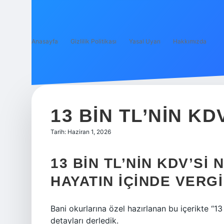
Anasayfa
Gizlilik Politikası
Yasal Uyarı
Hakkımızda
13 BIN TL’NIN KD
Tarih: Haziran 1, 2026
13 BIN TL’NIN KDV’SI
HAYATIN IÇINDE VERG
Bani okurlarına özel hazırlanan bu içerikte “1
detayları derledik.