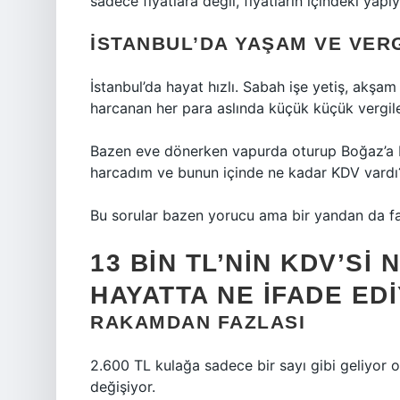
sadece fiyatlara değil, fiyatların içindeki yap
İSTANBUL’DA YAŞAM VE VERG
İstanbul’da hayat hızlı. Sabah işe yetiş, akş
harcanan her para aslında küçük küçük vergile
Bazen eve dönerken vapurda oturup Boğaz’a b
harcadım ve bunun içinde ne kadar KDV vardı
Bu sorular bazen yorucu ama bir yandan da far
13 BIN TL’NIN KDV’SI
HAYATTA NE IFADE ED
RAKAMDAN FAZLASI
2.600 TL kulağa sadece bir sayı gibi geliyor 
değişiyor.