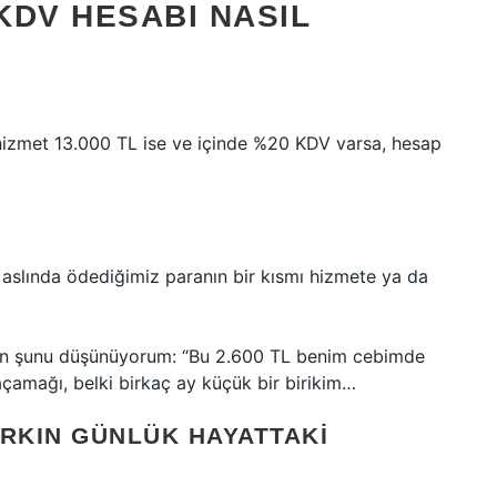
 KDV HESABI NASIL
 hizmet 13.000 TL ise ve içinde %20 KDV varsa, hesap
i aslında ödediğimiz paranın bir kısmı hizmete ya da
zen şunu düşünüyorum: “Bu 2.600 TL benim cebimde
açamağı, belki birkaç ay küçük bir birikim…
ARKIN GÜNLÜK HAYATTAKI