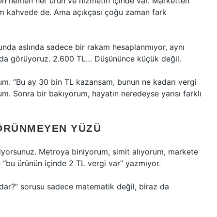
n hemen her ürün ve hizmetin içinde var. Marketten
ğim kahvede de. Ama açıkçası çoğu zaman fark
ğunda aslında sadece bir rakam hesaplanmıyor, aynı
 da görüyoruz. 2.600 TL… Düşününce küçük değil.
m. “Bu ay 30 bin TL kazansam, bunun ne kadarı vergi
um. Sonra bir bakıyorum, hayatın neredeyse yarısı farklı
GÖRÜNMEYEN YÜZÜ
diyorsunuz. Metroya biniyorum, simit alıyorum, markete
“bu ürünün içinde 2 TL vergi var” yazmıyor.
adar?” sorusu sadece matematik değil, biraz da