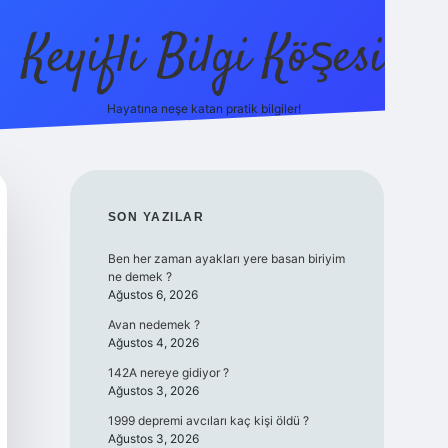
Keyifli Bilgi Köşesi
Hayatına neşe katan pratik bilgiler!
ilbet yeni giriş adresi
SIDEBAR
SON YAZILAR
Ben her zaman ayakları yere basan biriyim
ne demek ?
Ağustos 6, 2026
Avan nedemek ?
Ağustos 4, 2026
142A nereye gidiyor ?
Ağustos 3, 2026
1999 depremi avcıları kaç kişi öldü ?
Ağustos 3, 2026