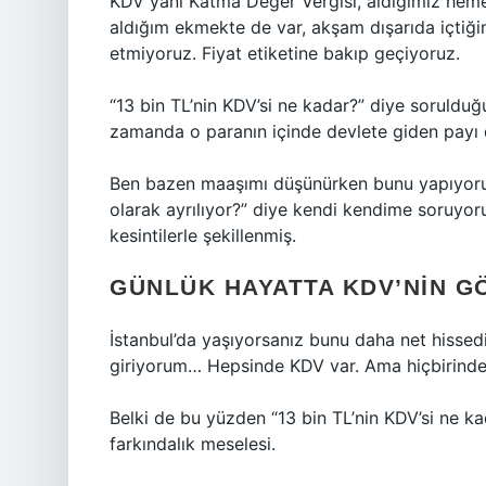
KDV yani Katma Değer Vergisi, aldığımız heme
aldığım ekmekte de var, akşam dışarıda içti
etmiyoruz. Fiyat etiketine bakıp geçiyoruz.
“13 bin TL’nin KDV’si ne kadar?” diye soruldu
zamanda o paranın içinde devlete giden payı
Ben bazen maaşımı düşünürken bunu yapıyoru
olarak ayrılıyor?” diye kendi kendime soruyor
kesintilerle şekillenmiş.
GÜNLÜK HAYATTA KDV’NIN 
İstanbul’da yaşıyorsanız bunu daha net hisse
giriyorum… Hepsinde KDV var. Ama hiçbirinde 
Belki de bu yüzden “13 bin TL’nin KDV’si ne k
farkındalık meselesi.