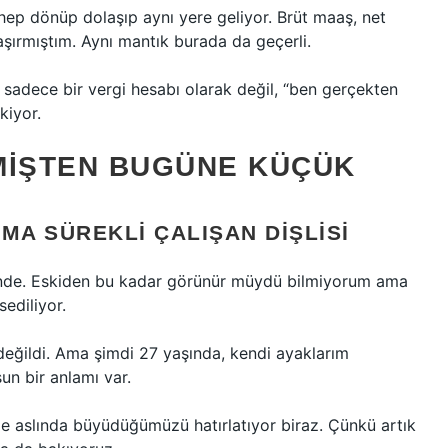
hep dönüp dolaşıp aynı yere geliyor. Brüt maaş, net
şırmıştım. Aynı mantık burada da geçerli.
 sadece bir vergi hesabı olarak değil, “ben gerçekten
kiyor.
MIŞTEN BUGÜNE KÜÇÜK
A SÜREKLI ÇALIŞAN DIŞLISI
ezinde. Eskiden bu kadar görünür müydü bilmiyorum ama
sediliyor.
eğildi. Ama şimdi 27 yaşında, kendi ayaklarım
un bir anlamı var.
bile aslında büyüdüğümüzü hatırlatıyor biraz. Çünkü artık