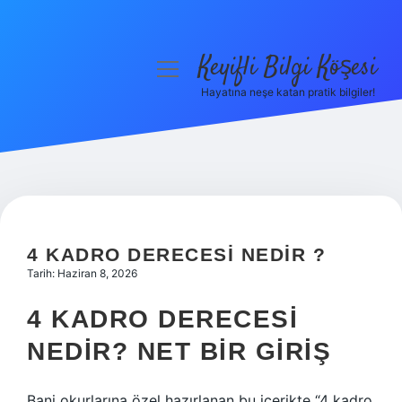
Keyifli Bilgi Köşesi
menüyü
aç
Hayatına neşe katan pratik bilgiler!
Anasayfa
Gizlilik Politikası
Yasal Uyarı
Hakkımızda
4 KADRO DERECESI NEDIR ?
Tarih: Haziran 8, 2026
4 KADRO DERECESI
NEDIR? NET BIR GIRIŞ
Bani okurlarına özel hazırlanan bu içerikte “4 kadro