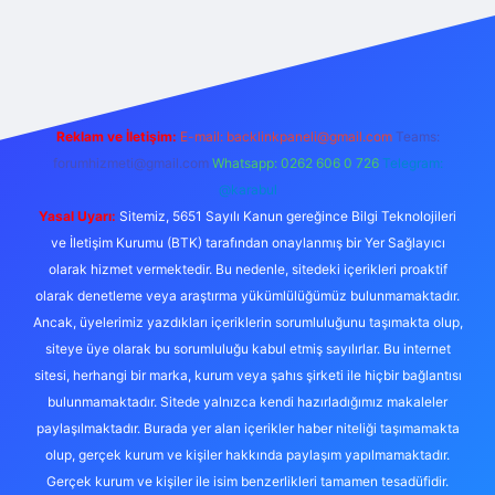
ilbet yeni giriş adresi
Reklam ve İletişim:
E-mail:
backlinkpaneli@gmail.com
Teams:
forumhizmeti@gmail.com
Whatsapp: 0262 606 0 726
Telegram:
@karabul
Yasal Uyarı:
Sitemiz, 5651 Sayılı Kanun gereğince Bilgi Teknolojileri
ve İletişim Kurumu (BTK) tarafından onaylanmış bir Yer Sağlayıcı
olarak hizmet vermektedir. Bu nedenle, sitedeki içerikleri proaktif
olarak denetleme veya araştırma yükümlülüğümüz bulunmamaktadır.
Ancak, üyelerimiz yazdıkları içeriklerin sorumluluğunu taşımakta olup,
siteye üye olarak bu sorumluluğu kabul etmiş sayılırlar. Bu internet
sitesi, herhangi bir marka, kurum veya şahıs şirketi ile hiçbir bağlantısı
bulunmamaktadır. Sitede yalnızca kendi hazırladığımız makaleler
paylaşılmaktadır. Burada yer alan içerikler haber niteliği taşımamakta
olup, gerçek kurum ve kişiler hakkında paylaşım yapılmamaktadır.
Gerçek kurum ve kişiler ile isim benzerlikleri tamamen tesadüfidir.