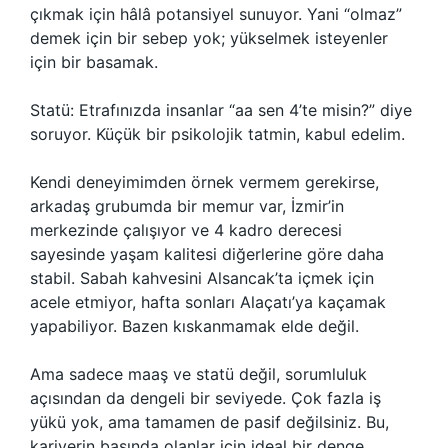
çıkmak için hâlâ potansiyel sunuyor. Yani “olmaz”
demek için bir sebep yok; yükselmek isteyenler
için bir basamak.
Statü: Etrafınızda insanlar “aa sen 4’te misin?” diye
soruyor. Küçük bir psikolojik tatmin, kabul edelim.
Kendi deneyimimden örnek vermem gerekirse,
arkadaş grubumda bir memur var, İzmir’in
merkezinde çalışıyor ve 4 kadro derecesi
sayesinde yaşam kalitesi diğerlerine göre daha
stabil. Sabah kahvesini Alsancak’ta içmek için
acele etmiyor, hafta sonları Alaçatı’ya kaçamak
yapabiliyor. Bazen kıskanmamak elde değil.
Ama sadece maaş ve statü değil, sorumluluk
açısından da dengeli bir seviyede. Çok fazla iş
yükü yok, ama tamamen de pasif değilsiniz. Bu,
kariyerin başında olanlar için ideal bir denge