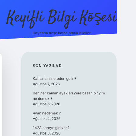
Keyifli Bilgi Köşesi
Hayatına neşe katan pratik bilgiler!
ilbet yeni giriş adresi
SIDEBAR
SON YAZILAR
Kahta ismi nereden gelir ?
Ağustos 7, 2026
Ben her zaman ayakları yere basan biriyim
ne demek ?
Ağustos 6, 2026
Avan nedemek ?
Ağustos 4, 2026
142A nereye gidiyor ?
Ağustos 3, 2026