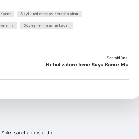
 Kadar
6 aylık asker maaşı nereden alınır
orlar mı
Sözleşmeli maaş ne kadar
Sonraki Yazı
Nebulizatöre Icme Suyu Konur Mu
r
*
ile işaretlenmişlerdir