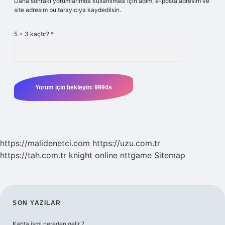
Daha sonraki yorumlarımda kullanılması için adım, e-posta adresim ve
site adresim bu tarayıcıya kaydedilsin.
5 + 3 kaçtır?
*
https://malidenetci.com
https://uzu.com.tr
https://tah.com.tr
knight online
nttgame
Sitemap
SIDEBAR
SON YAZILAR
Kahta ismi nereden gelir ?