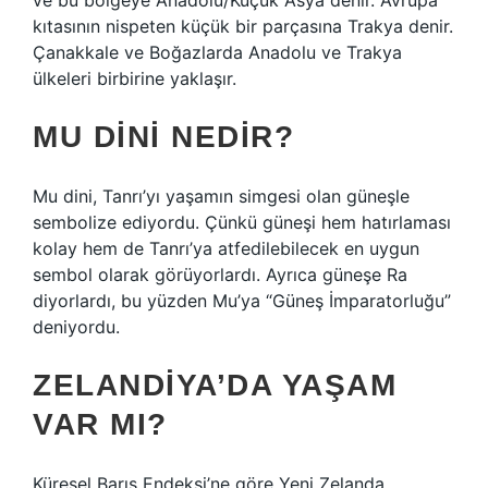
ve bu bölgeye Anadolu/Küçük Asya denir. Avrupa
kıtasının nispeten küçük bir parçasına Trakya denir.
Çanakkale ve Boğazlarda Anadolu ve Trakya
ülkeleri birbirine yaklaşır.
MU DINI NEDIR?
Mu dini, Tanrı’yı ​​yaşamın simgesi olan güneşle
sembolize ediyordu. Çünkü güneşi hem hatırlaması
kolay hem de Tanrı’ya atfedilebilecek en uygun
sembol olarak görüyorlardı. Ayrıca güneşe Ra
diyorlardı, bu yüzden Mu’ya “Güneş İmparatorluğu”
deniyordu.
ZELANDIYA’DA YAŞAM
VAR MI?
Küresel Barış Endeksi’ne göre Yeni Zelanda,