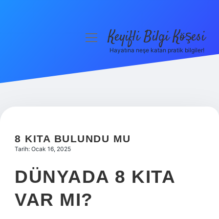
Keyifli Bilgi Köşesi
menüyü
aç
Hayatına neşe katan pratik bilgiler!
Anasayfa
Gizlilik Politikası
Yasal Uyarı
Hakkımızda
8 KITA BULUNDU MU
Tarih: Ocak 16, 2025
DÜNYADA 8 KITA
VAR MI?