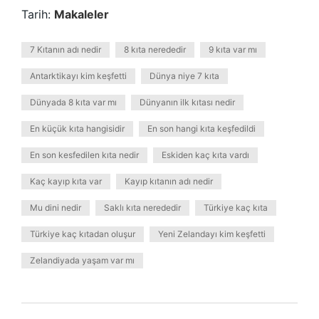
Tarih:
Makaleler
7 Kıtanın adı nedir
8 kıta nerededir
9 kıta var mı
Antarktikayı kim keşfetti
Dünya niye 7 kıta
Dünyada 8 kıta var mı
Dünyanın ilk kıtası nedir
En küçük kıta hangisidir
En son hangi kıta keşfedildi
En son kesfedilen kıta nedir
Eskiden kaç kıta vardı
Kaç kayıp kıta var
Kayıp kıtanın adı nedir
Mu dini nedir
Saklı kıta nerededir
Türkiye kaç kıta
Türkiye kaç kıtadan oluşur
Yeni Zelandayı kim keşfetti
Zelandiyada yaşam var mı