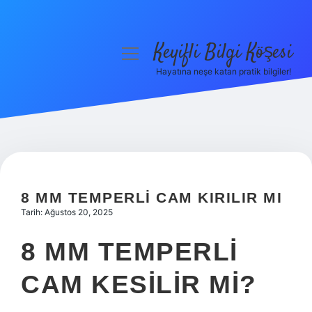
Keyifli Bilgi Köşesi
menüyü
aç
Hayatına neşe katan pratik bilgiler!
Anasayfa
Gizlilik Politikası
Yasal Uyarı
Hakkımızda
8 MM TEMPERLI CAM KIRILIR MI
Tarih: Ağustos 20, 2025
8 MM TEMPERLI
CAM KESILIR MI?