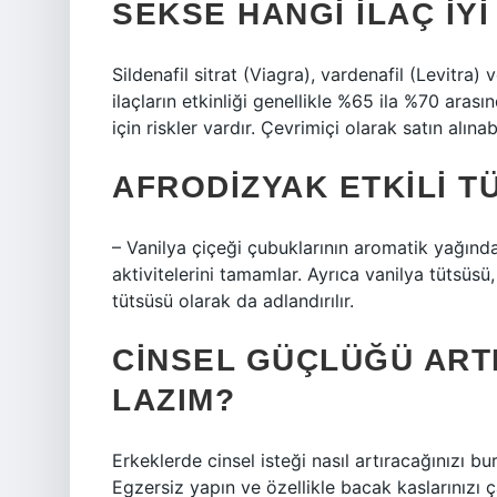
SEKSE HANGI ILAÇ IYI
Sildenafil sitrat (Viagra), vardenafil (Levitra) v
ilaçların etkinliği genellikle %65 ila %70 arasın
için riskler vardır. Çevrimiçi olarak satın alına
AFRODIZYAK ETKILI T
– Vanilya çiçeği çubuklarının aromatik yağında
aktivitelerini tamamlar. Ayrıca vanilya tütsüs
tütsüsü olarak da adlandırılır.
CINSEL GÜÇLÜĞÜ ARTI
LAZIM?
Erkeklerde cinsel isteği nasıl artıracağınızı b
Egzersiz yapın ve özellikle bacak kaslarınızı ça