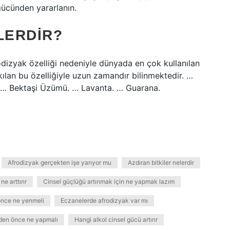
 gücünden yararlanın.
LERDIR?
rodizyak özelliği nedeniyle dünyada en çok kullanılan
kılan bu özelliğiyle uzun zamandır bilinmektedir. …
. … Bektaşi Üzümü. … Lavanta. … Guarana.
Afrodizyak gerçekten işe yarıyor mu
Azdıran bitkiler nelerdir
e arttırır
Cinsel güçlüğü artırımak için ne yapmak lazım
 önce ne yenmeli
Eczanelerde afrodizyak var mı
meden önce ne yapmalı
Hangi alkol cinsel gücü artırır