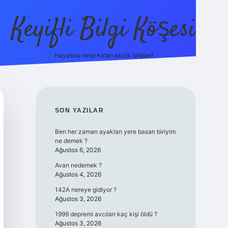
Keyifli Bilgi Köşesi
Hayatına neşe katan pratik bilgiler!
ilbet yeni giriş adresi
SIDEBAR
SON YAZILAR
Ben her zaman ayakları yere basan biriyim
ne demek ?
Ağustos 6, 2026
Avan nedemek ?
Ağustos 4, 2026
142A nereye gidiyor ?
Ağustos 3, 2026
1999 depremi avcıları kaç kişi öldü ?
Ağustos 3, 2026