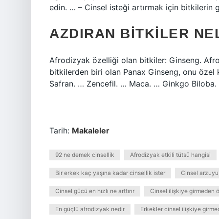
edin. … – Cinsel isteği artırmak için bitkilerin
AZDIRAN BITKILER NE
Afrodizyak özelliği olan bitkiler: Ginseng. Af
bitkilerden biri olan Panax Ginseng, onu özel 
Safran. … Zencefil. … Maca. … Ginkgo Biloba
Tarih:
Makaleler
92 ne demek cinsellik
Afrodizyak etkili tütsü hangisi
Bir erkek kaç yaşına kadar cinsellik ister
Cinsel arzuyu n
Cinsel gücü en hızlı ne arttırır
Cinsel ilişkiye girmeden
En güçlü afrodizyak nedir
Erkekler cinsel ilişkiye gir