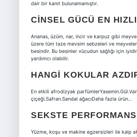
dair bir kanıt bulunamamıştır.
CINSEL GÜCÜ EN HIZLI
Ananas, üzüm, nar, incir ve karpuz gibi meyv
üzere tüm taze mevsim sebzeleri ve meyveleri;
besindir. Bu besinler vücudun sağlığı için iyid
yardımcı olabilir.
HANGI KOKULAR AZDI
En etkili afrodizyak parfümlerYasemin.Gül.Va
çiçeği.Safran.Sandal ağacıDaha fazla ürün…
SEKSTE PERFORMANSI
Yüzme, koşu ve makine egzersizleri ile kalp atı