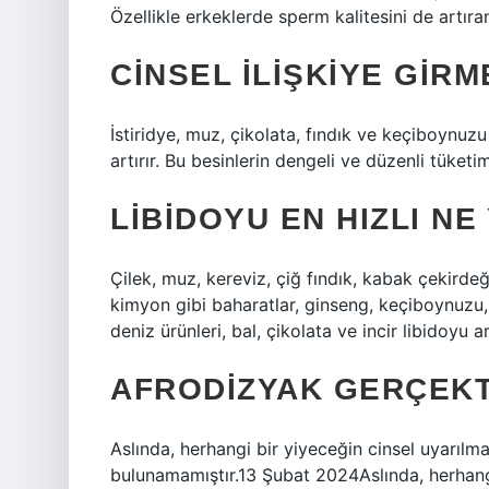
Özellikle erkeklerde sperm kalitesini de artır
CINSEL ILIŞKIYE GIR
İstiridye, muz, çikolata, fındık ve keçiboynuzu
artırır. Bu besinlerin dengeli ve düzenli tüketi
LIBIDOYU EN HIZLI NE
Çilek, muz, kereviz, çiğ fındık, kabak çekirdeği
kimyon gibi baharatlar, ginseng, keçiboynuzu, 
deniz ürünleri, bal, çikolata ve incir libidoyu ar
AFRODIZYAK GERÇEKT
Aslında, herhangi bir yiyeceğin cinsel uyarılmay
bulunamamıştır.13 Şubat 2024Aslında, herhangi 