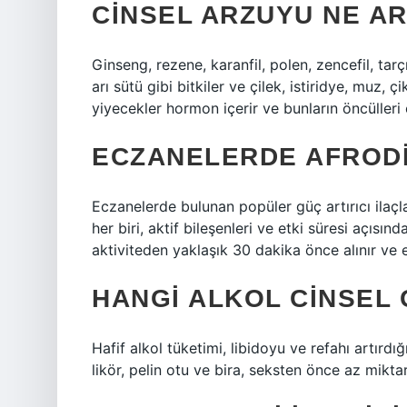
CINSEL ARZUYU NE AR
Ginseng, rezene, karanfil, polen, zencefil, ta
arı sütü gibi bitkiler ve çilek, istiridye, muz,
yiyecekler hormon içerir ve bunların öncülleri ci
ECZANELERDE AFRODI
Eczanelerde bulunan popüler güç artırıcı ilaçla
her biri, aktif bileşenleri ve etki süresi açısınd
aktiviteden yaklaşık 30 dakika önce alınır ve etk
HANGI ALKOL CINSEL 
Hafif alkol tüketimi, libidoyu ve refahı artırdığı
likör, pelin otu ve bira, seksten önce az miktar