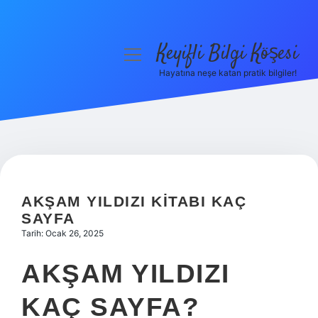
Keyifli Bilgi Köşesi
menüyü
aç
Hayatına neşe katan pratik bilgiler!
Anasayfa
Gizlilik Politikası
Yasal Uyarı
Hakkımızda
AKŞAM YILDIZI KITABI KAÇ
SAYFA
Tarih: Ocak 26, 2025
AKŞAM YILDIZI
KAÇ SAYFA?