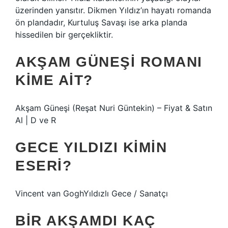
üzerinden yansıtır. Dikmen Yıldız’ın hayatı romanda
ön plandadır, Kurtuluş Savaşı ise arka planda
hissedilen bir gerçekliktir.
AKŞAM GÜNEŞI ROMANI
KIME AIT?
Akşam Güneşi (Reşat Nuri Güntekin) – Fiyat & Satın
Al | D ve R
GECE YILDIZI KIMIN
ESERI?
Vincent van GoghYıldızlı Gece / Sanatçı
BIR AKŞAMDI KAÇ