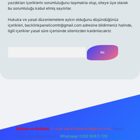
yazdıkları içeriklerin sorumluluğunu taşımakta olup, siteye üye olarak
bu sorumluluğu kabul etmiş sayılırlar.
Hukuka ve yasal düzenlemelere aykırı olduğunu düşündüğünüz
içerikleri,
backlinkpanelicomtr@gmail.com
adresine bildirmeniz halinde,
ilgili içerikler yasal süre içerisinde sitemizden kaldırılacaktır.
Arama
ilbet yeni giriş adresi
Reklam ve İletişim:
E-mail:
backlinkpaneli@gmail.com
Teams:
forumhizmeti@gmail.com
Whatsapp: 0262 606 0 726
Telegram: