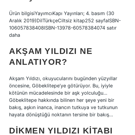
Ürün bilgisiYayımcıKapı Yayınları; 4. basım (30
Aralık 2019)DilTürkçeCiltsiz kitap252 sayfaISBN-
106057838408ISBN-13978-60578384074 satır
daha
AKŞAM YILDIZI NE
ANLATIYOR?
Akşam Yıldızı, okuyucularını bugünden yüzyıllar
öncesine, Göbeklitepe’ye götürüyor. Bu, iyiyle
kötünün mücadelesinde bir aşk yolculuğu…
Göbeklitepe hakkında bilinen her şeye yeni bir
bakış, aşkın inanca, inancın tutkuya ve tutkunun
hayata dönüştüğü noktanın tersine bir bakış…
DIKMEN YILDIZI KITABI