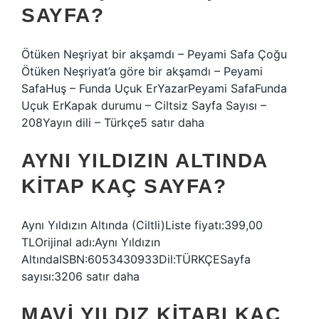
SAYFA?
Ötüken Neşriyat bir akşamdı – Peyami Safa Çoğu
Ötüken Neşriyat’a göre bir akşamdı – Peyami
SafaHuş – Funda Uçuk ErYazarPeyami SafaFunda
Uçuk ErKapak durumu – Ciltsiz Sayfa Sayısı –
208Yayın dili – Türkçe5 satır daha
AYNI YILDIZIN ALTINDA
KITAP KAÇ SAYFA?
Aynı Yıldızın Altında (Ciltli)Liste fiyatı:399,00
TLOrijinal adı:Aynı Yıldızın
AltındaISBN:6053430933Dil:TÜRKÇESayfa
sayısı:3206 satır daha
MAVI YILDIZ KITABI KAÇ