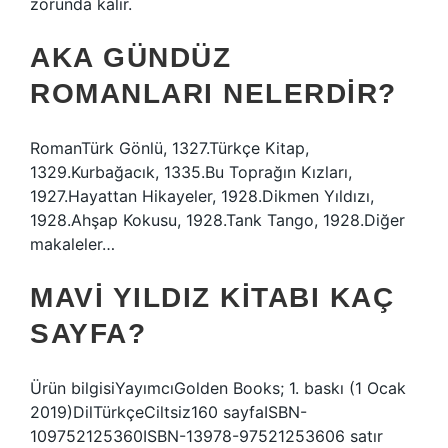
zorunda kalır.
AKA GÜNDÜZ
ROMANLARI NELERDIR?
RomanTürk Gönlü, 1327.Türkçe Kitap,
1329.Kurbağacık, 1335.Bu Toprağın Kızları,
1927.Hayattan Hikayeler, 1928.Dikmen Yıldızı,
1928.Ahşap Kokusu, 1928.Tank Tango, 1928.Diğer
makaleler…
MAVI YILDIZ KITABI KAÇ
SAYFA?
Ürün bilgisiYayımcı‎Golden Books; 1. baskı (1 Ocak
2019)Dil‎TürkçeCiltsiz‎160 sayfaISBN-
10‎9752125360ISBN-13‎978-97521253606 satır