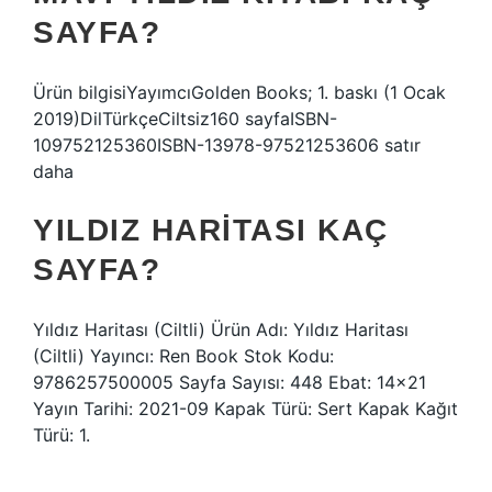
SAYFA?
Ürün bilgisiYayımcı‎Golden Books; 1. baskı (1 Ocak
2019)Dil‎TürkçeCiltsiz‎160 sayfaISBN-
10‎9752125360ISBN-13‎978-97521253606 satır
daha
YILDIZ HARITASI KAÇ
SAYFA?
Yıldız Haritası (Ciltli) Ürün Adı: Yıldız Haritası
(Ciltli) Yayıncı: Ren Book Stok Kodu:
9786257500005 Sayfa Sayısı: 448 Ebat: 14×21
Yayın Tarihi: 2021-09 Kapak Türü: Sert Kapak Kağıt
Türü: 1.