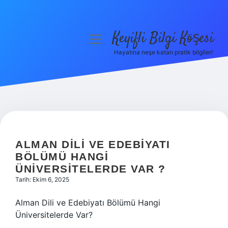
Keyifli Bilgi Köşesi
menüyü
aç
Hayatına neşe katan pratik bilgiler!
Anasayfa
Gizlilik Politikası
Yasal Uyarı
Hakkımızda
ALMAN DILI VE EDEBIYATI
BÖLÜMÜ HANGI
ÜNIVERSITELERDE VAR ?
Tarih: Ekim 6, 2025
Alman Dili ve Edebiyatı Bölümü Hangi
Üniversitelerde Var?